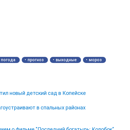
погода
прогноз
выходные
мороз
тил новый детский сад в Копейске
гоустраивают в спальных районах
нием о фильме "Последний богатырь: Колобок"