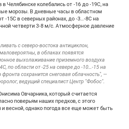
 в Челябинске колебались от -16 до -19С, на
ные морозы. В дневные часы в областном
т -15С в северных районах, до -3…-8С на
очной четверти 3-8 м/с. Атмосферное давление
ливать с северо-востока антициклон,
 маловероятны, в облаках появятся
ционное выхолаживание приземного воздуха
С, по области от -25 на севере до -10…-15 на
о фронта сохранится снеговая облачность", —
теоролог, ведущий специалист Центр "Фобос".
Онисима Овчарника, который считается
асно поверьям наших предков, с этого
и весной, однако погода все еще может быть