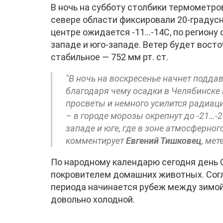
В ночь на субботу столбики термометров
севере области фиксировали 20-градус
центре ожидается -11…-14С, по региону о
западе и юго-западе. Ветер будет вост
стабильное — 752 мм рт. ст.
"В ночь на воскресенье начнет поддав
благодаря чему осадки в Челябинске
просветы и немного усилится радиа
– в городе морозы окрепнут до -21…-24
западе и юге, где в зоне атмосферног
комментирует
Евгений Тишковец
, ме
По народному календарю сегодня день 
покровителем домашних животных. Согл
периода начинается рубеж между зимой 
довольно холодной.