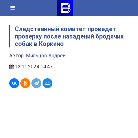
Skip
to
content
Следственный комитет проведет
проверку после нападений бродячих
собак в Коркино
Автор:
Мильцов Андрей
12.11.2024 14:47