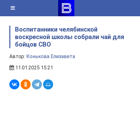
Skip
to
content
Воспитанники челябинской
воскресной школы собрали чай для
бойцов СВО
Автор:
Конькова Елизавета
11.01.2025 15:21