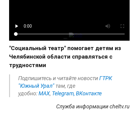
"Социальный театр" помогает детям из
Челябинской области справляться с
трудностями
Подпишитесь и читайте новости
ГТРК
"Южный Урал"
там, где
удобно:
МАХ
,
Telegram,
ВКонтакте
Служба информации cheltv.ru