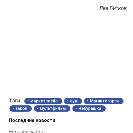
Лев Битков
Тэги :
маркетплейс
суд
Магнитогорск
закон
мультфильм
Чебурашка
Последние новости
07.08.2026 12:42