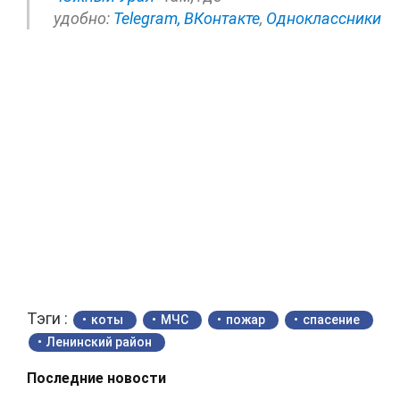
удобно:
Telegram,
ВКонтакте
,
Одноклассники
Тэги :
коты
МЧС
пожар
спасение
Ленинский район
Последние новости