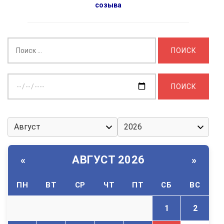
созыва
Найти:
Выберите
дату:
АВГУСТ 2026
«
»
ПН
ВТ
СР
ЧТ
ПТ
СБ
ВС
1
2