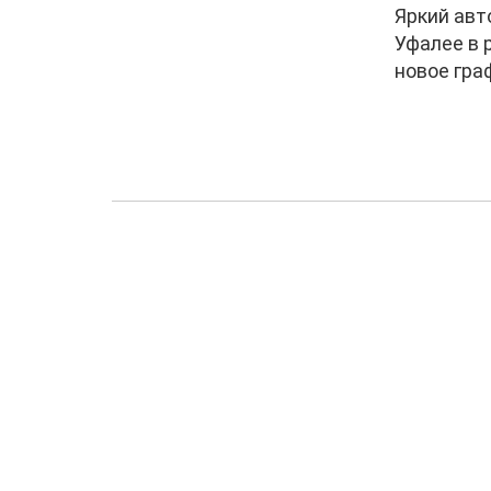
Яркий авт
Уфалее в 
новое гра