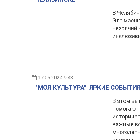
В Челябин
Это масшт
незрячий 
инклюзивн
17.05.2024 9:48
"МОЯ КУЛЬТУРА": ЯРКИЕ СОБЫТ
В этом вы
помогают 
историчес
важные во
многолет
региона.