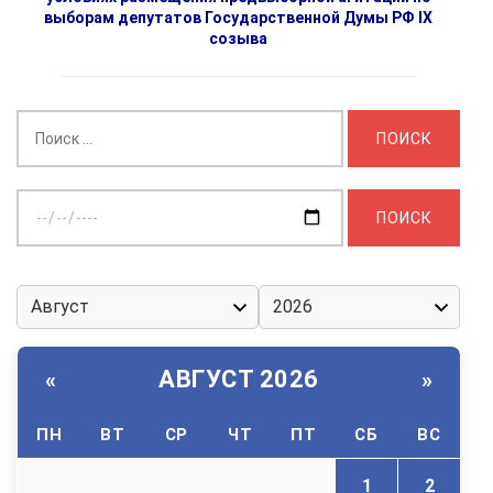
выборам депутатов Государственной Думы РФ IX
созыва
Найти:
Выберите
дату:
АВГУСТ 2026
«
»
ПН
ВТ
СР
ЧТ
ПТ
СБ
ВС
1
2