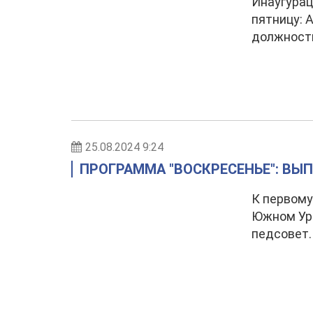
Инаугурац
пятницу: 
должность
25.08.2024 9:24
ПРОГРАММА "ВОСКРЕСЕНЬЕ": ВЫПУ
К первому
Южном Ур
педсовет.