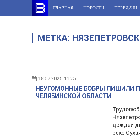
Skip
ГЛАВНАЯ
НОВОСТИ
ПЕРЕДАЧИ
to
content
МЕТКА:
НЯЗЕПЕТРОВСК
18.07.2026 11:25
НЕУГОМОННЫЕ БОБРЫ ЛИШИЛИ П
ЧЕЛЯБИНСКОЙ ОБЛАСТИ
Трудолюби
Нязепетро
дождей дл
реке Суха