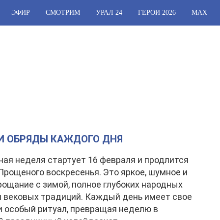
ЭФИР
СМОТРИМ
УРАЛ 24
ГЕРОИ 2026
МАХ
 И ОБРЯДЫ КАЖДОГО ДНЯ
ая неделя стартует 16 февраля и продлится
- Прощеного воскресенья. Это яркое, шумное и
рощание с зимой, полное глубоких народных
 вековых традиций. Каждый день имеет свое
и особый ритуал, превращая неделю в