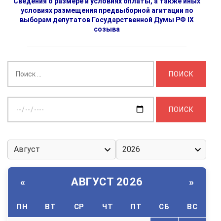
Сведения о размере и условиях оплаты, а также иных
условиях размещения предвыборной агитации по
выборам депутатов Государственной Думы РФ IX
созыва
Найти:
Выберите
дату:
АВГУСТ 2026
«
»
ПН
ВТ
СР
ЧТ
ПТ
СБ
ВС