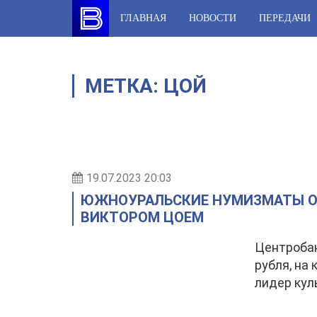
Skip
ГЛАВНАЯ
НОВОСТИ
ПЕРЕДАЧИ
to
content
МЕТКА:
ЦОЙ
19.07.2023 20:03
ЮЖНОУРАЛЬСКИЕ НУМИЗМАТЫ ОТ
ВИКТОРОМ ЦОЕМ
Центробан
рубля, на
лидер кул