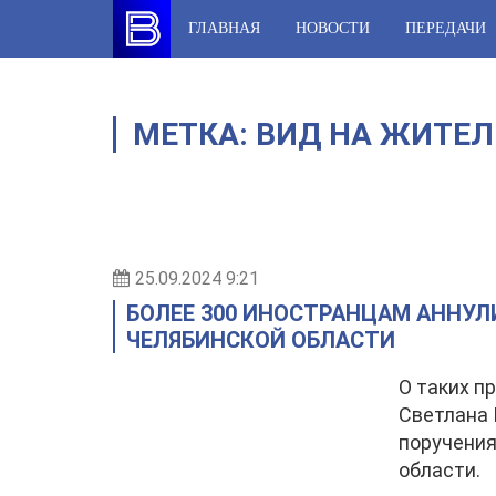
Skip
ГЛАВНАЯ
НОВОСТИ
ПЕРЕДАЧИ
to
content
МЕТКА:
ВИД НА ЖИТЕЛ
25.09.2024 9:21
БОЛЕЕ 300 ИНОСТРАНЦАМ АННУЛ
ЧЕЛЯБИНСКОЙ ОБЛАСТИ
О таких п
Светлана 
поручения
области.