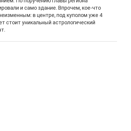
нием. По поручению главы региона
ровали и само здание. Впрочем, кое-что
неизменным: в центре, под куполом уже 4
ет стоит уникальный астрологический
т.