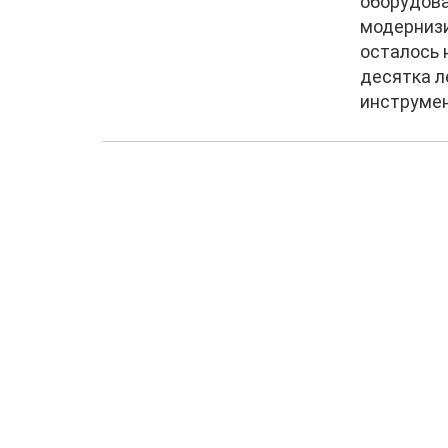
оборудова
модернизи
осталось 
десятка л
инструмен