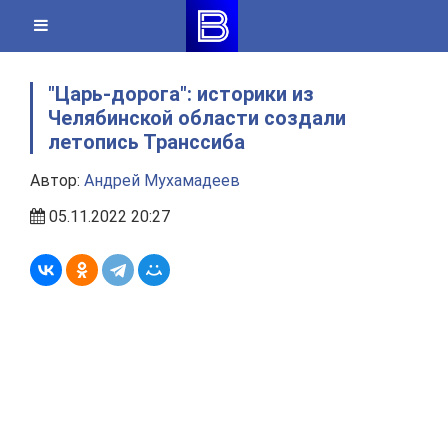
Skip
to
content
"Царь-дорога": историки из
Челябинской области создали
летопись Транссиба
Автор:
Андрей Мухамадеев
05.11.2022 20:27