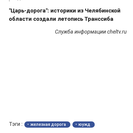
"Царь-дорога": историки из Челябинской
области создали летопись Транссиба
Служба информации cheltv.ru
Тэги :
железная дорога
юужд