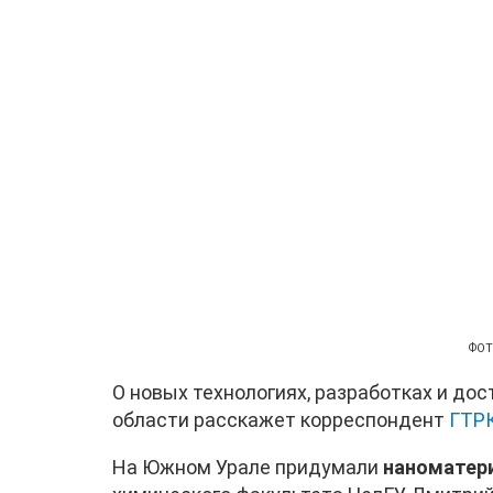
ФОТО
О новых технологиях, разработках и до
области расскажет корреспондент
ГТРК
На Южном Урале придумали
наноматер