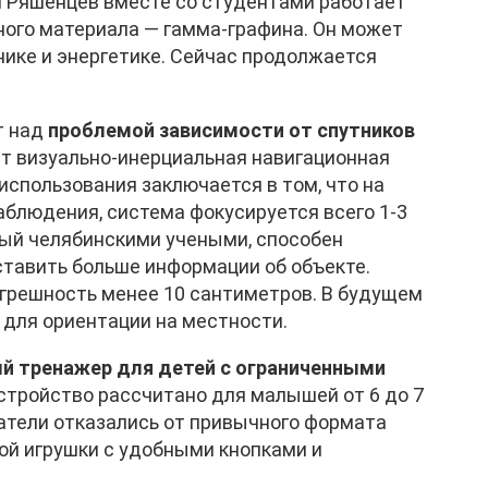
 Ряшенцев вместе со студентами работает
ного материала — гамма-графина. Он может
нике и энергетике. Сейчас продолжается
т над
проблемой зависимости от спутников
ет визуально-инерциальная навигационная
использования заключается в том, что на
блюдения, система фокусируется всего 1-3
ный челябинскими учеными, способен
ставить больше информации об объекте.
огрешность менее 10 сантиметров. В будущем
 для ориентации на местности.
й тренажер для детей с ограниченными
стройство рассчитано для малышей от 6 до 7
датели отказались от привычного формата
ой игрушки с удобными кнопками и