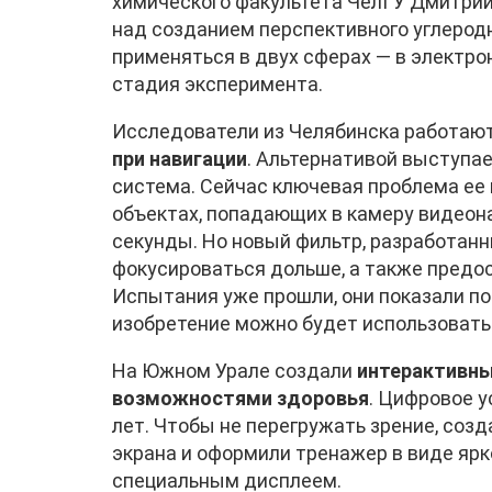
химического факультета ЧелГУ Дмитрий
над созданием перспективного углерод
применяться в двух сферах — в электро
стадия эксперимента.
Исследователи из Челябинска работаю
при навигации
. Альтернативой выступа
система. Сейчас ключевая проблема ее 
объектах, попадающих в камеру видеона
секунды. Но новый фильтр, разработан
фокусироваться дольше, а также предо
Испытания уже прошли, они показали п
изобретение можно будет использовать
На Южном Урале создали
интерактивны
возможностями здоровья
. Цифровое у
лет. Чтобы не перегружать зрение, соз
экрана и оформили тренажер в виде ярк
специальным дисплеем.