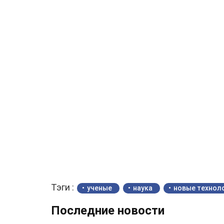
Тэги :
ученые
наука
новые технол
Последние новости