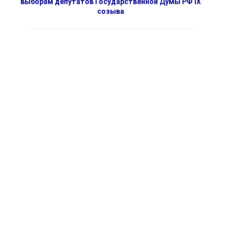
выборам депутатов Государственной Думы РФ IX
созыва