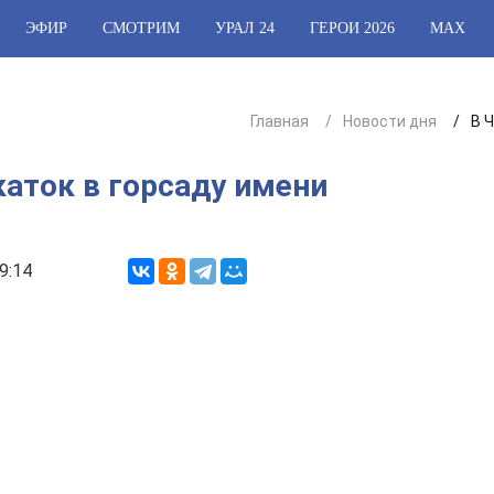
ЭФИР
СМОТРИМ
УРАЛ 24
ГЕРОИ 2026
МАХ
Главная
Новости дня
В 
аток в горсаду имени
9:14