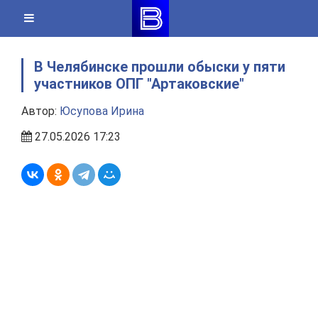
Skip
to
content
В Челябинске прошли обыски у пяти
участников ОПГ "Артаковские"
Автор:
Юсупова Ирина
27.05.2026 17:23