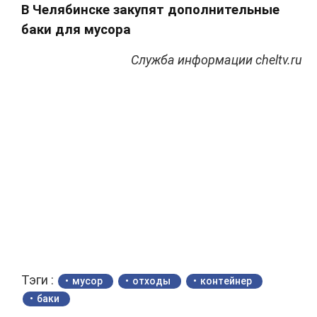
В Челябинске закупят дополнительные
баки для мусора
Служба информации cheltv.ru
Тэги :
мусор
отходы
контейнер
баки