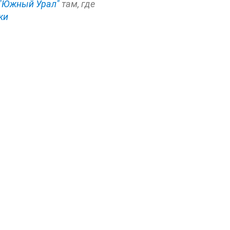
"Южный Урал"
там, где
ки