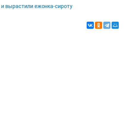
и и вырастили ежонка‑сироту