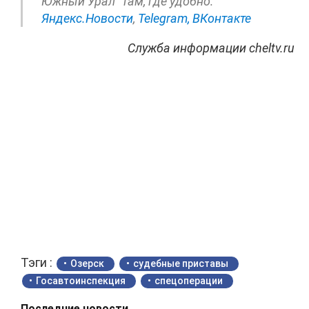
Южный Урал" там, где удобно:
Яндекс.Новости
,
Telegram,
ВКонтакте
Служба информации cheltv.ru
Тэги :
Озерск
судебные приставы
Госавтоинспекция
спецоперации
Последние новости