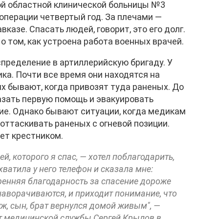
ой областной клинической больницы №3
операции четвертый год. За плечами —
азе. Спасать людей, говорит, это его долг.
о том, как устроена работа военных врачей.
пределение в артиллерийскую бригаду. У
ка. Почти все время они находятся на
ях бывают, когда привозят туда раненых. До
азать первую помощь и эвакуировать
ие. Однако бывают ситуации, когда медикам
оттаскивать раненых с огневой позиции.
ет крестником.
, которого я спас, — хотел поблагодарить,
хватила у него телефон и сказала мне:
кренняя благодарность за спасение дороже
 наворачиваются, и приходит понимание, что
уж, сын, брат вернулся домой живым", —
т медицинской службы Сергей Крылов в