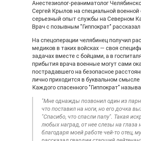
Анестезиолог-реаниматолог Челябинск
Сергей Крылов на специальной военной 
серьезный опыт службы на Северном Кавк
Врач с позывным "Гиппократ" рассказал 
На спецоперации челябинец получил рас
медиков в таких войсках — своя специфи
задачах вместе с бойцами, а в госпитал
прибытия врача военные могут сами ок
пострадавшего на безопасное расстоян
лично приходится в буквальном смысле 
Каждого спасенного "Гиппократ" называ
"Мне однажды позвонил один из парней
что поставил на ноги, но его дочка вы
"Спасибо, что спасли папу". Такая ис
любых наград, от нее слезы на глаза
благодаря моей работе чей-то отец, м
рассказал гвардии старший лейтенан