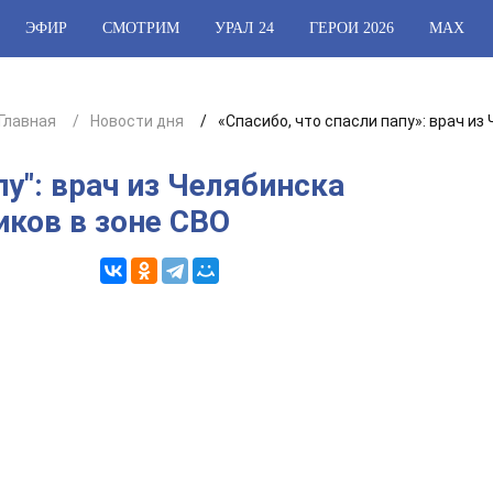
ЭФИР
СМОТРИМ
УРАЛ 24
ГЕРОИ 2026
МАХ
Главная
Новости дня
«Спасибо, что спасли папу»: врач из
пу": врач из Челябинска
иков в зоне СВО