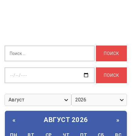
Найти:
Выберите
дату:
АВГУСТ 2026
«
»
ПН
ВТ
СР
ЧТ
ПТ
СБ
ВС