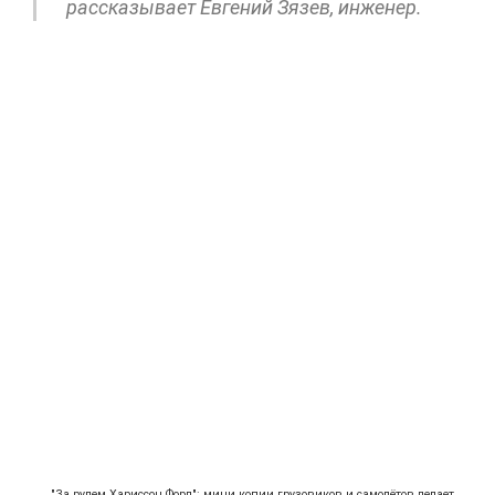
рассказывает Евгений Зязев, инженер.
"За рулем Хариссон Форд": мини копии грузовиков и самолётов делает