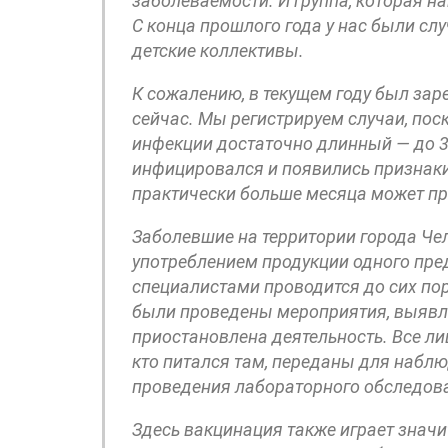
заболеваемости. И группа, которая на
С конца прошлого года у нас были слу
детские коллективы.
К сожалению, в текущем году был зар
сейчас. Мы регистрируем случаи, пос
инфекции достаточно длинный — до 35 
инфицировался и появились признаки
практически больше месяца может пр
Заболевшие на территории города Че
употреблением продукции одного пр
специалистами проводится до сих по
были проведены мероприятия, выявл
приостановлена деятельность. Все л
кто питался там, переданы для набл
проведения лабораторного обследова
Здесь вакцинация также играет знач