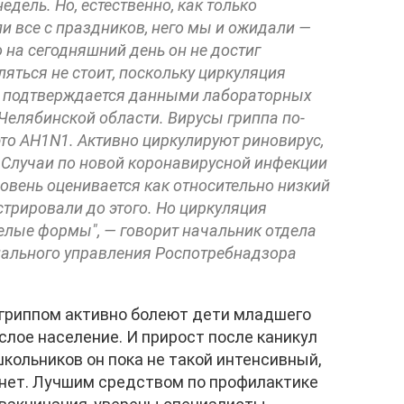
едель. Но, естественно, как только
и все с праздников, него мы и ожидали —
 на сегодняшний день он не достиг
яться не стоит, поскольку циркуляция
то подтверждается данными лабораторных
Челябинской области. Вирусы гриппа по-
то AH1N1. Активно циркулируют риновирус,
 Случаи по новой коронавирусной инфекции
ровень оценивается как относительно низкий
стрировали до этого. Но циркуляция
елые формы", — говорит начальник отдела
нального управления Роспотребнадзора
 гриппом активно болеют дети младшего
слое население. И прирост после каникул
кольников он пока не такой интенсивный,
 нет. Лучшим средством по профилактике