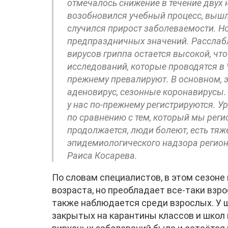
отмечалось снижение в течение двух н
возобновился учебный процесс, вышл
случился прирост заболеваемости. Но
предпраздничных значений. Расслабл
вирусов гриппа остается высокой, ч
исследований, которые проводятся в 
прежнему превалируют. В основном, э
аденовирус, сезонные коронавирусы.
у нас по-прежнему регистрируются. У
по сравнению с тем, который мы реги
продолжается, люди болеют, есть тяж
эпидемиологического надзора регио
Раиса Косарева.
По словам специалистов, в этом сезоне
возраста, но преобладает все-таки взро
также наблюдается среди взрослых. У ш
закрытых на карантины классов и школ