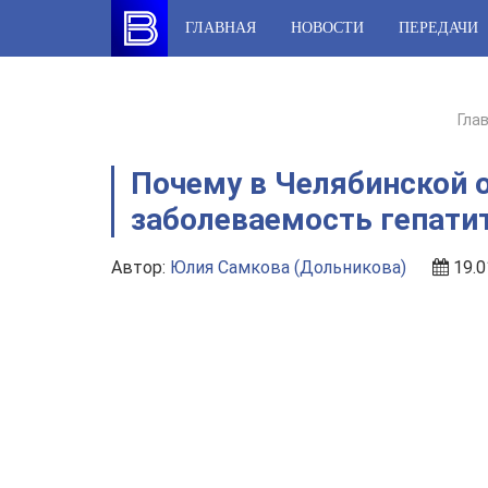
Skip
ГЛАВНАЯ
НОВОСТИ
ПЕРЕДАЧИ
to
content
Гла
Почему в Челябинской 
заболеваемость гепати
Автор:
Юлия Самкова (Дольникова)
19.0