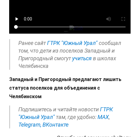
Ранее сайт
ГТРК "Южный Урал"
сообщал
том, что дети из поселков Западный и
Пригородный смогут
учиться
в школах
Челябинска
Западный и Пригородный предлагают лишить
статуса поселков для объединения с
Челябинском
Подпишитесь и читайте новости
ГТРК
"Южный Урал"
там, где удобно:
МАХ
,
Telegram,
ВКонтакте