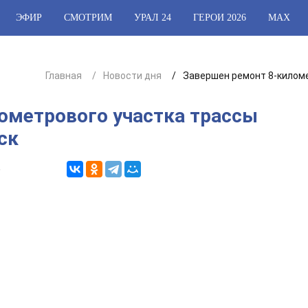
ЭФИР
СМОТРИМ
УРАЛ 24
ГЕРОИ 2026
МАХ
Главная
Новости дня
Завершен ремонт 8-киломе
ометрового участка трассы
ск
6