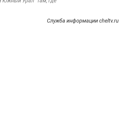
и Южный Урал" там, где
Служба информации cheltv.ru