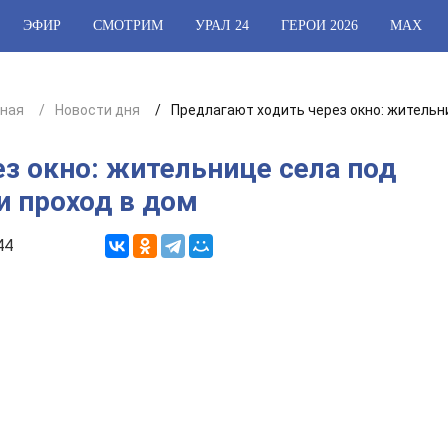
ЭФИР
СМОТРИМ
УРАЛ 24
ГЕРОИ 2026
МАХ
вная
Новости дня
Предлагают ходить через окно: жительн
з окно: жительнице села под
 проход в дом
44