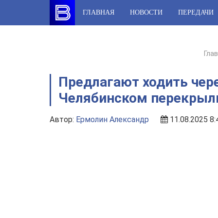
Skip
ГЛАВНАЯ
НОВОСТИ
ПЕРЕДАЧИ
to
content
Гла
Предлагают ходить чере
Челябинском перекрыли
Автор:
Ермолин Александр
11.08.2025 8: