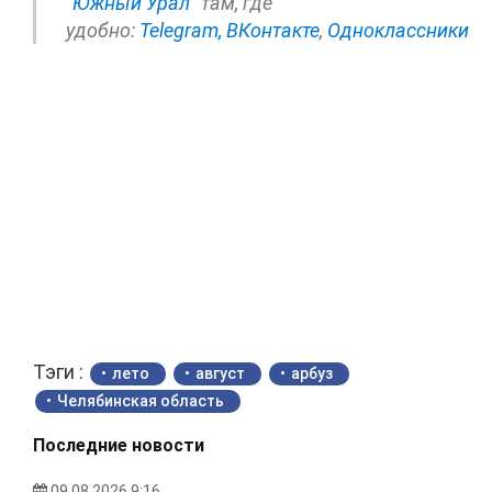
"Южный Урал"
там, где
удобно:
Telegram,
ВКонтакте
,
Одноклассники
Тэги :
лето
август
арбуз
Челябинская область
Последние новости
09.08.2026 9:16