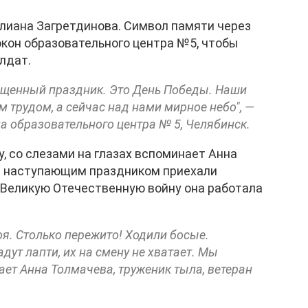
лиана Загретдинова. Символ памяти через
окон образовательного центра №5, чтобы
лдат.
вященный праздник. Это День Победы. Наши
м трудом, а сейчас над нами мирное небо", —
а образовательного центра № 5, Челябинск.
, со слезами на глазах вспоминает Анна
с наступающим праздником приехали
Великую Отечественную войну она работала
моя. Столько пережито! Ходили босые.
адут лапти, их на смену не хватает. Мы
ает Анна Толмачева, труженик тыла, ветеран