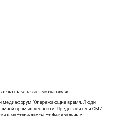
ывали на ГТРК "Южный Урал". Фото: Илья Бархатов
кий медиафорум "Опережающие время. Люди
 атомной промышленности. Представители СМИ
сии и мастер-классы от федеральных