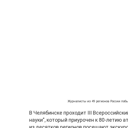
Журналисты из 49 регионов России поб
В Челябинске проходит III Всероссийс
науки", который приурочен к 80-летию
из десятков регионов посещают экскур