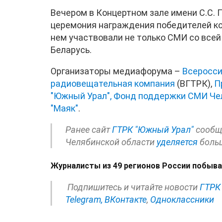
Вечером в Концертном зале имени С.С.
церемония награждения победителей кон
нем участвовали не только СМИ со всей
Беларусь.
Организаторы медиафорума –
Всеросси
радиовещательная компания
(ВГТРК),
П
"Южный Урал",
Фонд поддержки СМИ Че
"Маяк"
.
Ранее сайт
ГТРК "Южный Урал"
сообща
Челябинской области
уделяется
боль
Журналисты из 49 регионов России побыва
Подпишитесь и читайте новости
ГТРК
Telegram,
ВКонтакте
,
Одноклассники