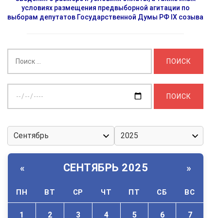
условиях размещения предвыборной агитации по
выборам депутатов Государственной Думы РФ IX созыва
Найти:
Выберите
дату:
СЕНТЯБРЬ 2025
«
»
ПН
ВТ
СР
ЧТ
ПТ
СБ
ВС
1
2
3
4
5
6
7