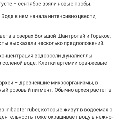
вгусте – сентябре взяли новые пробы.
Вода в нем начала интенсивно цвести,
вета в озерах Большой Шантропай и Горькое,
сты высказали несколько предположений.
 концентрация водоросли дуналиеллы
в соленой воде. Клетки артемии оранжевые
 археи – древнейшие микроорганизмы, в
ный розовый пигмент. Обычно архея растет в
alinibacter ruber, которые живут в водоемах с
деятельность тоже окрашивает воду в нежно-