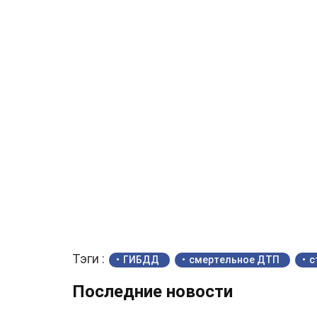
Тэги :
ГИБДД
смертельное ДТП
с
Последние новости