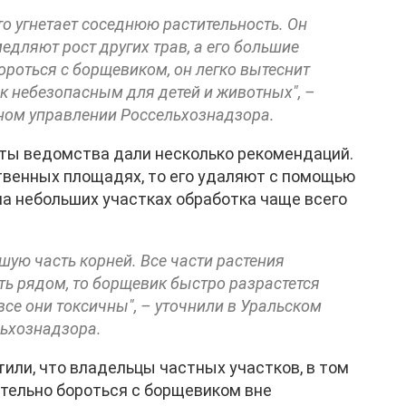
то угнетает соседнюю растительность. Он
дляют рост других трав, а его большие
бороться с борщевиком, он легко вытеснит
ок небезопасным для детей и животных", –
ном управлении Россельхознадзора.
ты ведомства дали несколько рекомендаций.
твенных площадях, то его удаляют с помощью
на небольших участках обработка чаще всего
ую часть корней. Все части растения
ть рядом, то борщевик быстро разрастется
 все они токсичны", – уточнили в Уральском
ьхознадзора.
или, что владельцы частных участков, в том
ятельно бороться с борщевиком вне