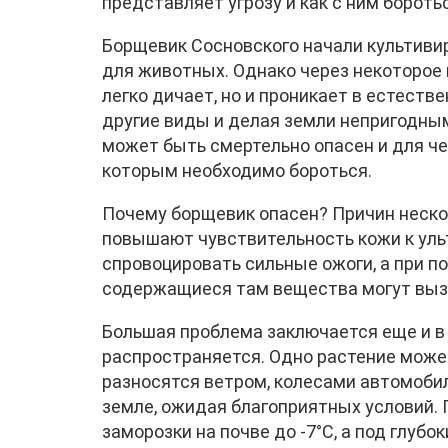
представляет угрозу и как с ним бороть
Борщевик Сосновского начали культивир
для животных. Однако через некоторое 
легко дичает, но и проникает в естест
другие виды и делая земли непригодным
может быть смертельно опасен и для чел
которым необходимо бороться.
Почему борщевик опасен? Причин нескол
повышают чувствительность кожи к ульт
спровоцировать сильные ожоги, а при по
содержащиеся там вещества могут вызв
Большая проблема заключается еще и в 
распространяется. Одно растение может
разносятся ветром, колесами автомобиле
земле, ожидая благоприятных условий.
заморозки на почве до -7°C, а под глубок