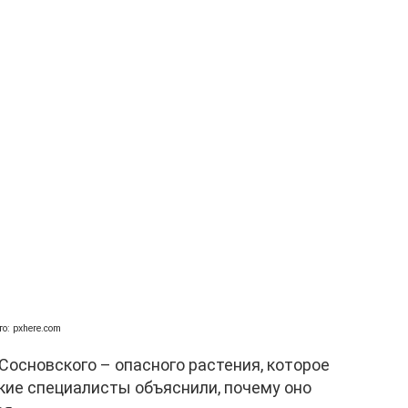
то: pxhere.com
основского – опасного растения, которое
ие специалисты объяснили, почему оно