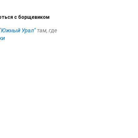
роться с борщевиком
"Южный Урал"
там, где
ки