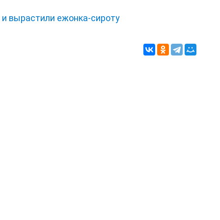
и и вырастили ежонка‑сироту