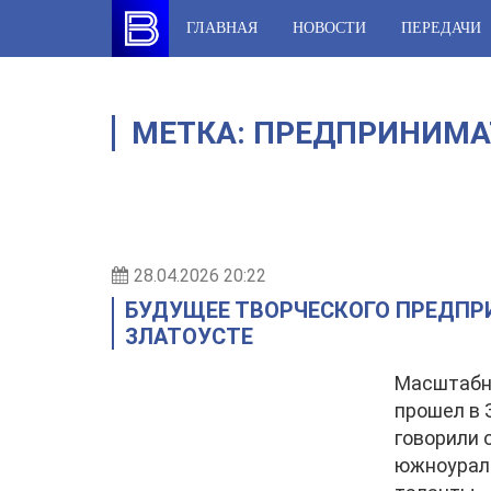
Skip
ГЛАВНАЯ
НОВОСТИ
ПЕРЕДАЧИ
to
content
МЕТКА:
ПРЕДПРИНИМА
28.04.2026 20:22
БУДУЩЕЕ ТВОРЧЕСКОГО ПРЕДПР
ЗЛАТОУСТЕ
Масштабны
прошел в 
говорили 
южноураль