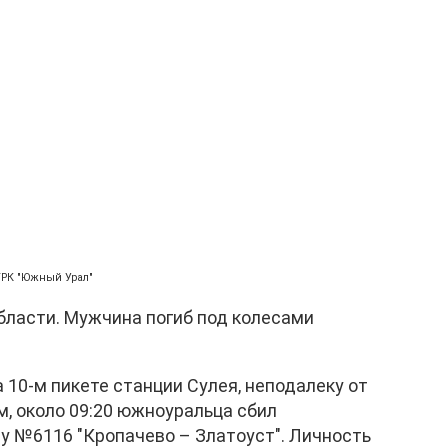
ГТРК "Южный Урал"
бласти. Мужчина погиб под колесами
а 10-м пикете станции Сулея, неподалеку от
, около 09:20 южноуральца сбил
у №6116 "Кропачево – Златоуст". Личность