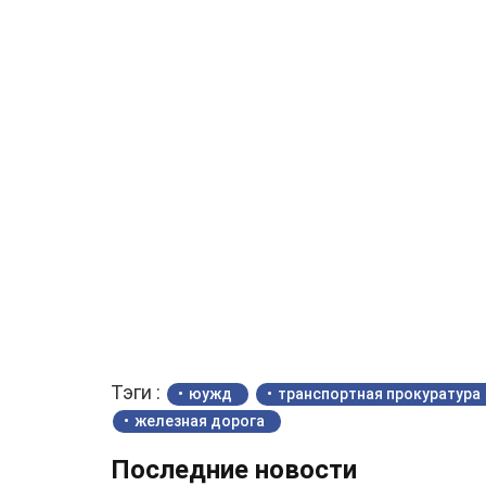
Тэги :
юужд
транспортная прокуратура
железная дорога
Последние новости