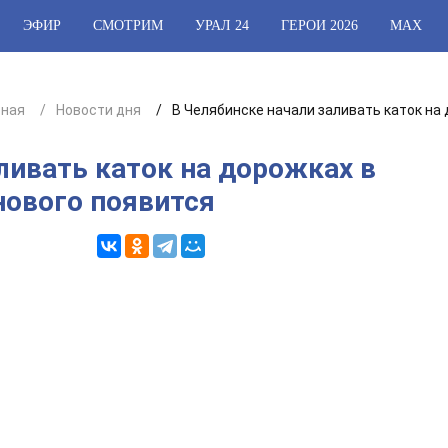
ЭФИР
СМОТРИМ
УРАЛ 24
ГЕРОИ 2026
МАХ
вная
Новости дня
В Челябинске начали заливать каток на 
ливать каток на дорожках в
нового появится
1