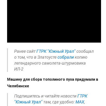
Ранее сайт
ГТРК "Южный Урал"
сообщал
о том, что в Златоусте
собрали
копию
легендарного самолета-штурмовика
ИЛ-2
Машину для сбора тополиного пуха придумали в
Челябинске
Подпишитесь и читайте новости
ГТРК
"Южный Урал"
там, где удобно:
МАХ
,