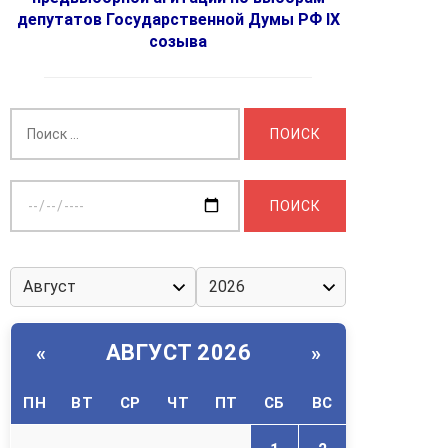
депутатов Государственной Думы РФ IX
созыва
Найти:
Выберите
дату:
АВГУСТ 2026
«
»
ПН
ВТ
СР
ЧТ
ПТ
СБ
ВС