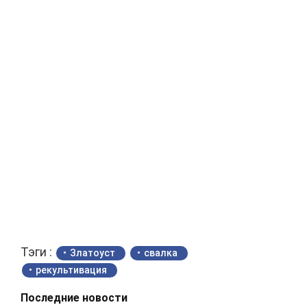
Тэги :
Златоуст
свалка
рекультивация
Последние новости