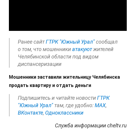
Ранее сайт
ГТРК "Южный Урал"
сообщал
о том, что мошенники
атакуют
жителей
Челябинской области под видом
диспансеризации
Мошенники заставили жительницу Челябинска
продать квартиру и отдать деньги
Подпишитесь и читайте новости
ГТРК
"Южный Урал"
там, где удобно:
МАХ
,
ВКонтакте
,
Одноклассники
Служба информации cheltv.ru