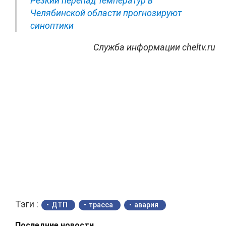
Резкий перепад температур в
Челябинской области прогнозируют
синоптики
Служба информации cheltv.ru
Тэги :
ДТП
трасса
авария
Последние новости