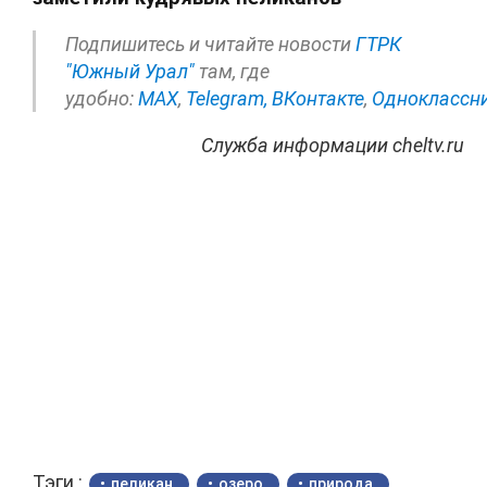
Подпишитесь и читайте новости
ГТРК
"Южный Урал"
там, где
удобно:
МАХ
,
Telegram,
ВКонтакте
,
Одноклассн
Служба информации cheltv.ru
Тэги :
пеликан
озеро
природа