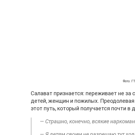
Фото: 
Салават признается: переживает не за с
детей, женщин и пожилых. Преодолевая
этот путь, который получается почти в д
— Страшно, конечно, всякие наркома
— Я детям своим не разрешаю тут ход