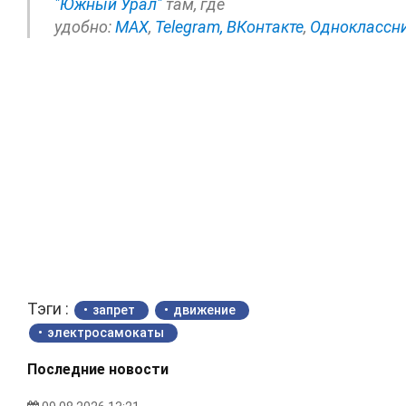
"Южный Урал"
там, где
удобно:
МАХ
,
Telegram,
ВКонтакте
,
Одноклассн
Тэги :
запрет
движение
электросамокаты
Последние новости